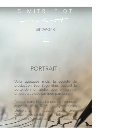
DIMITRI PIOT
artwork
.
PORTRAIT !
Voilà quelques mois, la société de
production Sep Stigo films passait la
porte de mon atelier pour enregistrer
un portrait vidéo sur mon parcours.
Réalisé dans le cadre des conférences
avec 京都精華大 / Kyoto Seika
University, en collaboration avec
Wallonie-Bruxelles International.
Entretien français sous-titré japonais.